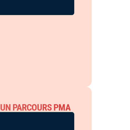
usculaire%20progressive
.
olo
Coming out
S UN PARCOURS PMA