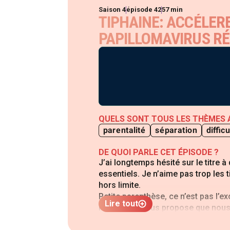
Saison 4
épisode 42
57 min
TIPHAINE: ACCÉLER
PAPILLOMAVIRUS RÉ
QUELS SONT TOUS LES THÈMES 
diffi
parentalité
séparation
DE QUOI PARLE CET ÉPISODE ?
J’ai longtemps hésité sur le titre à
essentiels. Je n’aime pas trop les 
hors limite.
Petite parenthèse, ce n’est pas l’ex
Lire tout
mais ça, je vous propose que nous 