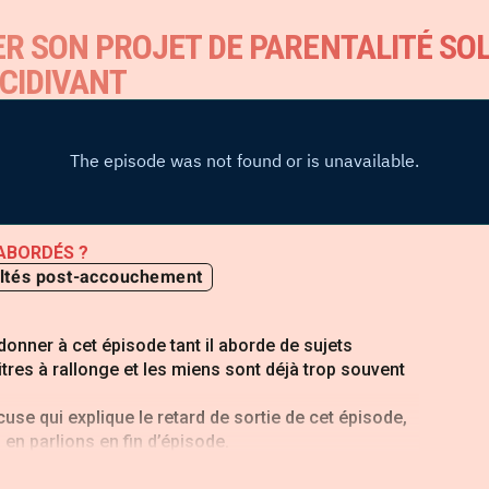
ER SON PROJET DE PARENTALITÉ SOL
CIDIVANT
ABORDÉS ?
cultés post-accouchement
 donner à cet épisode tant il aborde de sujets
titres à rallonge et les miens sont déjà trop souvent
cuse qui explique le retard de sortie de cet épisode,
en parlions en fin d’épisode.