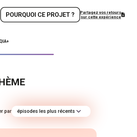
Partagez vos retours
POURQUOI CE PROJET ?
sur cette expérience
TQIA+
THÈME
er par
épisodes les plus récents