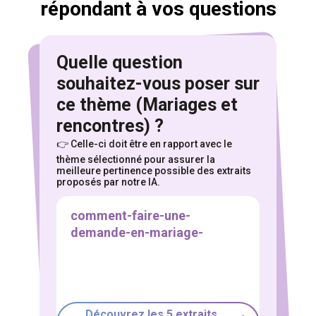
répondant à vos questions
Quelle question
souhaitez-vous poser sur
ce thème (Mariages et
Pour explorer ces centaines heures de
rencontres) ?
témoignages,
👉 Celle-ci doit être en rapport avec le
sélectionnez le thème qui vous intéresse
thème sélectionné pour assurer
la
meilleure pertinence possible des extraits
PMA
Dons de gamètes
GPA
proposés par notre IA.
Deuil périnatal et arrêt de grossesse
Adoption
Coparentalité
Transidentité / Transparentalité
Famille recomposée
Solo
Coming out
Mariages et rencontres
Droits et histoire
Vie quotidienne
Découvrez les 5 extraits