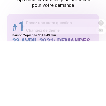
pour votre demande
1
#
Saison 2
épisode 30
1 h 49 min
23 AVRIL 2021: DEMANDES
EN MARIAGE POUR TOUS
48:00
1 h 49 min
VOTRE EXTRAIT
THÈMES ABORDÉS DANS CET EXTRAIT
(IDENTIFIÉS PAR L’IA)
demande en mariage
surprise
émotion