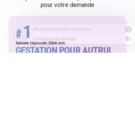
pour votre demande
1
#
Saison 1
épisode 25
46 min
GESTATION POUR AUTRUI
ET ADOPTION: MAÎTRE
BERDEAUX
16:00
46:08
VOTRE EXTRAIT
THÈMES ABORDÉS DANS CET EXTRAIT
(IDENTIFIÉS PAR L’IA)
légalisation
pays
GPA