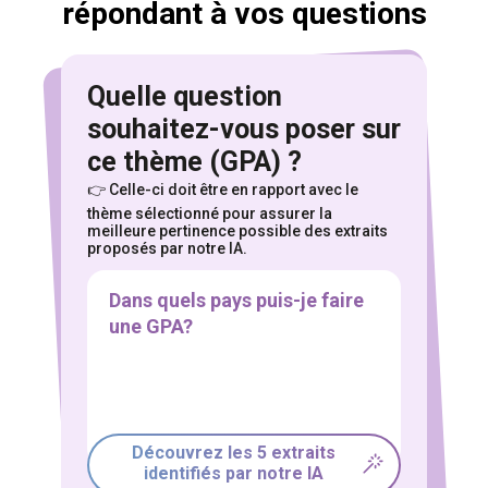
répondant à vos questions
Quelle question
souhaitez-vous poser sur
ce thème (GPA) ?
Pour explorer ces centaines heures de
👉 Celle-ci doit être en rapport avec le
témoignages,
thème sélectionné pour assurer
la
meilleure pertinence possible des extraits
sélectionnez le thème qui vous intéresse
proposés par notre IA.
PMA
Dons de gamètes
GPA
Deuil périnatal et arrêt de grossesse
Adoption
Coparentalité
Transidentité / Transparentalité
Famille recomposée
Solo
Coming out
Mariages et rencontres
Droits et histoire
Vie quotidienne
Découvrez les 5 extraits
identifiés par notre IA