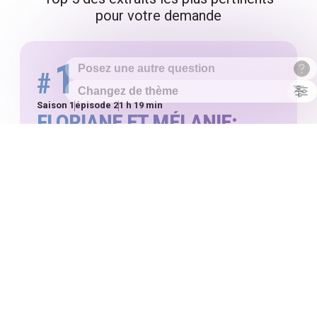
pour votre demande
1
#
Saison 1
épisode 2
1 h 19 min
FLORIANE ET MÉLANIE:
ENTRE INSÉMINATION
ARTISANALE ET PMA
40:00
1 h 19 min
VOTRE EXTRAIT
THÈMES ABORDÉS DANS CET EXTRAIT
(IDENTIFIÉS PAR L’IA)