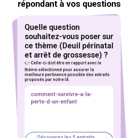
répondant à vos questions
Quelle question
souhaitez-vous poser sur
ce thème (Deuil périnatal
Pour explorer ces centaines heures de
et arrêt de grossesse) ?
témoignages,
👉 Celle-ci doit être en rapport avec le
sélectionnez le thème qui vous intéresse
thème sélectionné pour assurer
la
meilleure pertinence possible des extraits
PMA
Dons de gamètes
GPA
proposés par notre IA.
Deuil périnatal et arrêt de grossesse
Adoption
Coparentalité
Transidentité / Transparentalité
Famille recomposée
Solo
Coming out
Mariages et rencontres
Droits et histoire
Vie quotidienne
Découvrez les 5 extraits