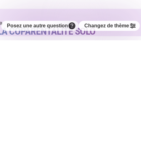
 h
LA COPARENTALITÉ SOLO
VOTRE EXTRAIT
T EXTRAIT (IDENTIFIÉS PAR L’IA)
ion
sécurité
IT ? (RÉSUMÉ GÉNÉRÉ PAR L'IA)
ience de création d'une convention de coparentalité non
 l'importance de formaliser les accords pour garantir la
nouveaux partenaires.