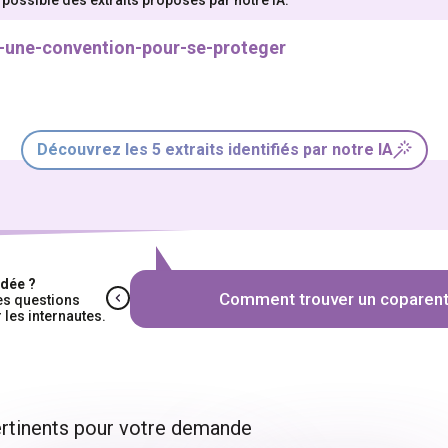
e qui vous intéresse
gamètes
GPA
Deuil périnatal et arrêt de grossesse
ransidentité / Transparentalité
Famille recomposée
S
ontres
Droits et histoire
Vie quotidienne
Découvrez les 5 extraits identifiés par notre IA
idée ?
Comment trouver un coparent
des questions
 les internautes.
pertinents pour votre demande