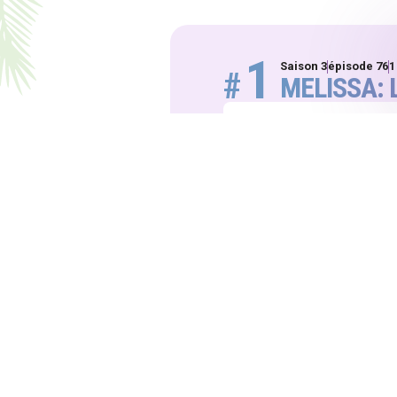
1
Saison 3
épisode 76
1
#
MELISSA: 
THÈMES ABORDÉS DANS CE
coparentalité
convent
DE QUOI PARLE CET EXTRA
Mélissa partage son expér
encore validée, soulignant
sécurité future en cas de 