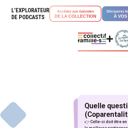
L’EXPLORATEUR
Accédez aux épisodes
Découvrez le
DE PODCASTS
DE LA COLLECTION
À VOS
Quelle quest
(Coparentalit
Pour explore
👉 Celle-ci doit être e
la meilleure pertinence