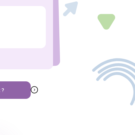
Adoption
olo
Coming out
 ?