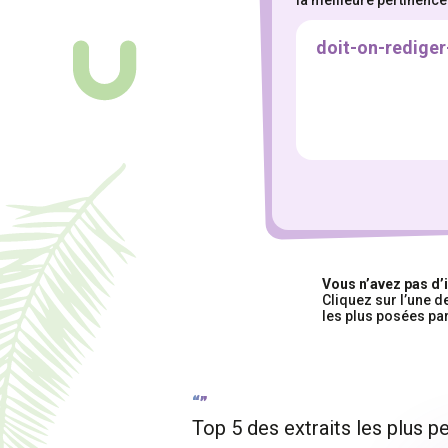
sélectionnez le thèm
PMA
Dons de 
Coparentalité
T
Mariages et renc
Vous n’avez pas d’
Cliquez sur l’une 
les plus posées par
“”
Top 5 des extraits les plus 