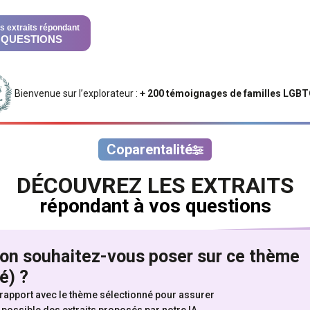
s extraits répondant
 QUESTIONS
Bienvenue sur l’explorateur :
+ 200 témoignages de familles LGB
Coparentalité
DÉCOUVREZ LES EXTRAITS
répondant à vos questions
ion souhaitez-vous poser sur ce thème
é) ?
r ces centaines heures de témoignages,
n rapport avec le thème sélectionné pour assurer
 possible des extraits proposés par notre IA.